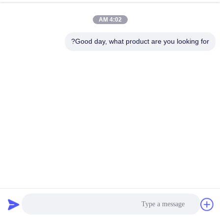
الجودة
4:02 AM
اتصل
Good day, what product are you looking for?
بنا
إرسال
أخبار
اطلب
اقتباس
خريطة
Unnapped حلقة مرنة الأشرطة فيلكرو، أسود فيلكرو تمتد
الموقع
الأشرطة قابل للتعديل
ربط مرنة وأشرطة حلقة
2025-06-09
سياسة