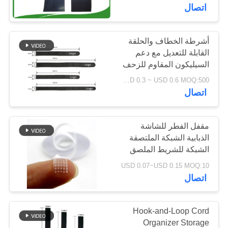
البدنية والأدوات الطبية
الجودة
اتصال
القابلة للارتداء
اتصل
أشرطة الخطاف والحلقة
52
القابلة للتعديل مع دعم
بنا
لاصق لاصق وحلقة
السيليكون المقاوم للزحف
لضبط البطارية والحماية
USD 0.3 ~ USD 0.6 MOQ:500 قطعة
الشريط
أخبار
الإلكترونية
اتصال
اطلب
مقفل الفطر للشاشة
اقتباس
الذبابية الشبكة الملتصقة
الشبكة للشريط الملصق
31
للنوافذ
USD 0.07~USD 0.15 MOQ:10
خريطة
هوك مخصص وبقع
اتصال
الموقع
حلقة
Hook-and-Loop Cord
سياسة
Organizer Storage