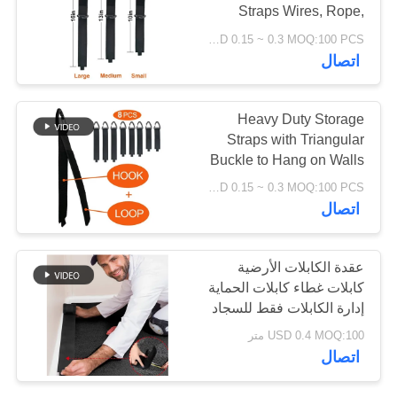
Straps Wires, Rope,
الخصوصية
Hoses, Organization for
USD 0.15 ~ 0.3 MOQ:100 PCS
Home
54
اتصال
ربط وحلقة الكابل
Heavy Duty Storage
التعادل
Straps with Triangular
Buckle to Hang on Walls
for Cables
USD 0.15 ~ 0.3 MOQ:100 PCS
اتصال
72
عقدة الكابلات الأرضية
كابلات غطاء كابلات الحماية
ربط وحلقة الأشرطة
إدارة الكابلات فقط للسجاد
المكتبية التجارية
USD 0.4 MOQ:100 متر
اتصال