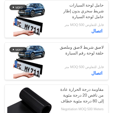
حامل لوحة السيارات
شريط سحري بدون إطار
56
حامل لوحة السيارة
ربط وحلقة التزلج
قابل للتفاوض MOQ:500 متر
اتصال
الأشرطة
لاصق شريط لاصق وملصق
حلقة لوحة رقم السيارة
65
قابل للتفاوض MOQ:500 متر
اتصال
ربط مزدوج من جانب
ولفة لفة
مقاومة درجة الحرارة عادة
من ناقص 20 درجة مئوية
إلى 80 درجة مئوية خطاف
وحلقة بلاستيكية مقاس
Negotiation MOQ:500 Meters
مخصص OEM مقبول