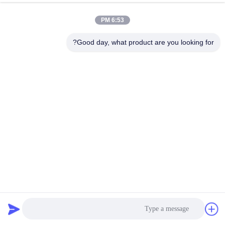
الجودة
6:53 PM
اتصل
Good day, what product are you looking for?
بنا
إرسال
أخبار
اطلب
اقتباس
خريطة
الموقع
أشرطة التزلج القوية للدراجات الرياضية للخارج 135 * 55mm
ربط وحلقة التزلج الأشرطة
2025-03-20
سياسة