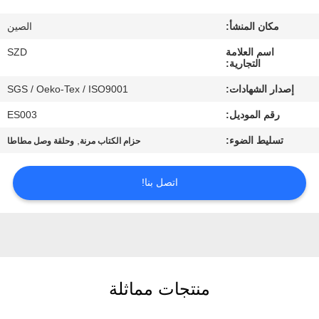
الجودة
مكان المنشأ:
الصين
اتصل
اسم العلامة
SZD
التجارية:
بنا
إصدار الشهادات:
SGS / Oeko-Tex / ISO9001
رقم الموديل:
ES003
أخبار
تسليط الضوء:
,
حزام الكتاب مرنة
وحلقة وصل مطاطا
اطلب
اتصل بنا!
اقتباس
خريطة
الموقع
منتجات مماثلة
سياسة