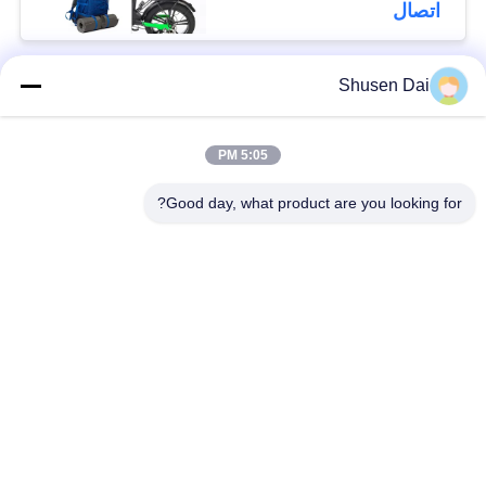
اتصال
Shusen Dai
فئات شعبية
جميع
5:05 PM
ربط وحلقة الشريط
هوك وحلقة بلاستيكية
Good day, what product are you looking for?
لاصق لاصق وحلقة
هوك مخصص وبقع
الشريط
حلقة
ربط وحلقة الكابل
ربط وحلقة الأشرطة
التعادل
ربط وحلقة التزلج
ربط مزدوج من جانب
الأشرطة
ولفة لفة