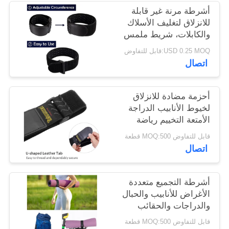
الخصوصية
أشرطة مرنة غير قابلة
للانزلاق لتغليف الأسلاك
والكابلات، شريط ملمس
ناعم متضمن
USD 0.25 MOQ:قابل للتفاوض
اتصال
أحزمة مضادة للانزلاق
لخيوط الأنابيب الدراجة
الأمتعة التخييم رياضة
اليوغا سجاد SGS مرور
قابل للتفاوض MOQ:500 قطعة
الأزرق
اتصال
أشرطة التجميع متعددة
الأغراض للأنابيب والحبال
والدراجات والحقائب
والتخييم ومفارش اليوغا
قابل للتفاوض MOQ:500 قطعة