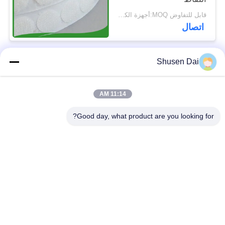
قابل للتفاوض MOQ:أجهزة الكمبيوتر 5000
اتصال
Shusen Dai
فئات شعبية
جميع
11:14 AM
ربط وحلقة الشريط
هوك وحلقة بلاستيكية
Good day, what product are you looking for?
لاصق لاصق وحلقة
هوك مخصص وبقع
الشريط
حلقة
ربط وحلقة الكابل
ربط وحلقة الأشرطة
التعادل
ربط وحلقة التزلج
ربط مزدوج من جانب