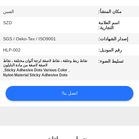
الجودة
مكان المنشأ:
الصين
اتصل
اسم العلامة
SZD
التجارية:
بنا
إصدار الشهادات:
SGS / Oeko-Tex / ISO9001
رقم الموديل:
HLP-002
أخبار
تسليط الضوء:
نقاط ربط وحلقة ، نقاط لاصقة لزجة ألوان مختلفة ، نقاط
لاصقة لاصقة من مادة النايلون
,
,
Sticky Adhesive Dots Various Color
اطلب
Nylon Material Sticky Adhesive Dots
اقتباس
اتصل بنا!
خريطة
الموقع
سياسة