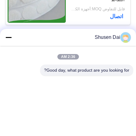
قابل للتفاوض MOQ:أجهزة الكمبيوتر 5000
اتصال
Shusen Dai
فئات شعبية
جميع
2:36 AM
ربط وحلقة الشريط
هوك وحلقة بلاستيكية
Good day, what product are you looking for?
لاصق لاصق وحلقة
هوك مخصص وبقع
الشريط
حلقة
ربط وحلقة الكابل
ربط وحلقة الأشرطة
التعادل
ربط وحلقة التزلج
ربط مزدوج من جانب