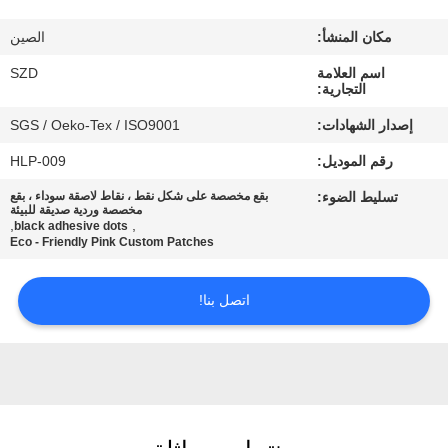
الجودة
مكان المنشأ:
الصين
اتصل
اسم العلامة
SZD
التجارية:
بنا
إصدار الشهادات:
SGS / Oeko-Tex / ISO9001
رقم الموديل:
HLP-009
أخبار
تسليط الضوء:
بقع مخصصة على شكل نقط ، نقاط لاصقة سوداء ، بقع
مخصصة وردية صديقة للبيئة
,
,
black adhesive dots
اطلب
Eco - Friendly Pink Custom Patches
اقتباس
اتصل بنا!
خريطة
الموقع
سياسة