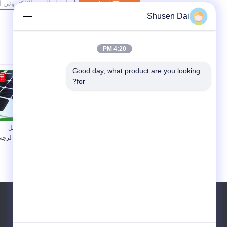
اتصل
Shusen Dai
4:20 PM
Good day, what product are you looking 
for?
نقاط صغيرة متينة
بقع مربعة الشكل
بيضاء / وردية في لفات
مخصصة / قطع بقع لزجة
بقطر 10 مم - 150 مم
الهاتف ::
86-755-84666111