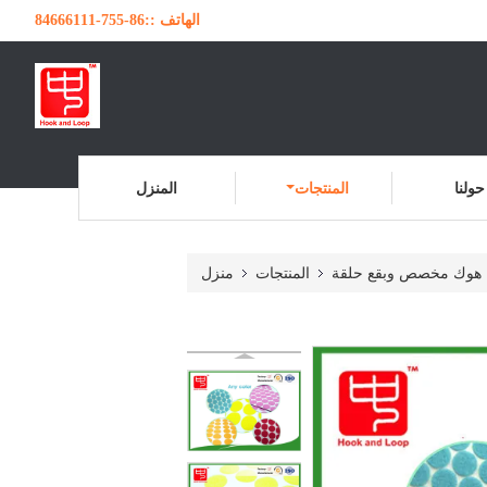
الهاتف ::
86-755-84666111
حولنا
المنتجات
المنزل
هوك مخصص وبقع حلقة
المنتجات
منزل