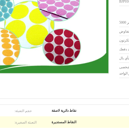
BJP01
50
لتفاوض
لكرتون
أي بال
تر شخصى
الواحد
حجم التعبئة:
نقاط دائرية لاصقة
التعبئة الصغيرة:
النقاط المستديرة