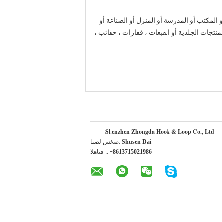
و المكتب أو المدرسة أو المنزل أو الصناعة أو
بلاستيك أو المعدن أو معطف واق من المطر أو القرطاسية أو الفخار أو الأخشاب أو المنتجات الورقية أو PVC أو المنتجات الجلدية أو القبعات ، قفازات ، حقائب ،
Shenzhen Zhongda Hook & Loop Co., Ltd
Shusen Dai
اتصل شخص:
+8613715021986
الهاتف ::