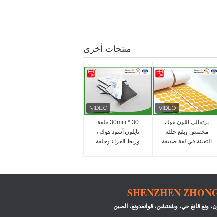
منتجات أخرى
برتقالي اللون هوك
30 * 30mm حلقة
مخصص وبقع حلقة
نايلون أسود هوك ،
التعبئة في لفة صديقة
وربط الغراء وحلقة
للبيئة
لزجة النقاط مقاومة
الباردة
SHENZHEN ZHONG