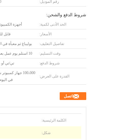
رقم الموديل:
0
شروط الدفع والشحن:
الحد الأدنى لكمية:
أجهزة الكمبيوتر 00
الأسعار:
قابل ل
تفاصيل التغليف:
بوليباغ ثم معبأة في ا
وقت التسليم:
10 استلم يوم عمل بعد دفعك
شروط الدفع:
تي/تي أو ب
100،000 جهاز كمبيو
القدرة على العرض:
في اليوم 
اتصل
الكلمة الرئيسية:
شكل: