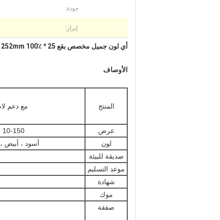
جودة:
إبراز:
أي لون جميل مخصص بقع 25 * 252mm 100٪ مادة النايلون
الأوصاف
المنتج
مع دعم لا
عرض
10-150 ملم
لون
أسود ، أبيض ، 
صديقة للبيئة
موعد التسليم
شهادة
موك
صفقة