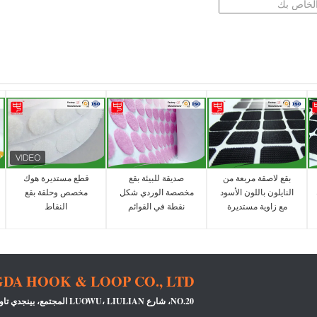
بقع لاصقة مربعة من
صديقة للبيئة بقع
قطع مستديرة هوك
النايلون باللون الأسود
مخصصة الوردي شكل
مخصص وحلقة بقع
مع زاوية مستديرة
نقطة في القوائم
النقاط
DA HOOK & LOOP CO., LTD
NO.20، شارع LUOWU، LIULIAN المجتمع، بينجدي تاون، ونغ قانغ حي، وشنتشن، قوانغدونغ، الصين