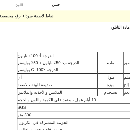
اللون:
حسن
نقاط لاصقة سوداء
رقع مخصصة 100٪ مادة نايل
,
الدرجة أ: 100٪ نايلون
صق
مادة
الدرجة ب: 50٪ نايلون + 50٪ بوليستر
الدرجة C: 100٪ بوليستر
طول
أي
إلخ
ميزة
صديقة للبيئة ، لاصقة
نعم
يستخدم
الملابس والأحذية والملابس
10 أيام عمل ، يعتمد على الكمية واللون والحجم
SGS
500 متر
الحزمة المشتركة في الكرتون.
حزمة خاصة حسب الطلب.