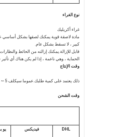
نوع الغراء
غراء أكريليك
مادة لاصقة قوية يمكنك لصقها بشكل أساسي على 
كبير ، لا تسقط بشكل عام.
قابل للإزالة.يمكنك إزالته من الحائط والنظارا
الحماية ، وهي ناعمة ، إذا لم يكن هناك أي تأثير
وقت الإنتاج
ذلك يعتمد على كمية طلبك.عموما.سيكلف 5 ~ 10 أيام عمل.سنبذل قصارى جهدنا لجعل البضائع جاهزة.
وقت الشحن
DHL
فيديكس
يو 