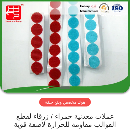
Zhongda
Hook
&
Loop
Co.,
Ltd.
All
Rights
المنزل
Reserved.
المنتجات
حولنا
جولة
في
هوك مخصص وبقع حلقة
المصنع
عملات معدنية حمراء / زرقاء لقطع
مراقبة
القوالب مقاومة للحرارة لاصقة قوية