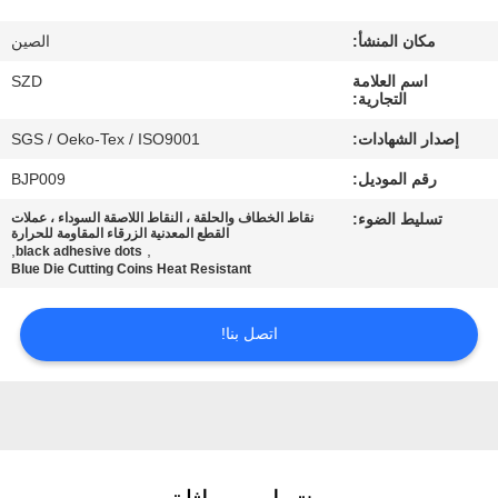
الجودة
مكان المنشأ:
الصين
اتصل
اسم العلامة
SZD
التجارية:
بنا
إصدار الشهادات:
SGS / Oeko-Tex / ISO9001
رقم الموديل:
BJP009
أخبار
تسليط الضوء:
نقاط الخطاف والحلقة ، النقاط اللاصقة السوداء ، عملات
القطع المعدنية الزرقاء المقاومة للحرارة
,
,
black adhesive dots
اطلب
Blue Die Cutting Coins Heat Resistant
اقتباس
اتصل بنا!
خريطة
الموقع
سياسة