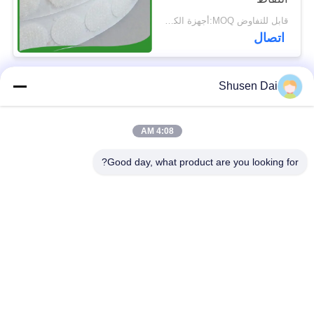
قابل للتفاوض MOQ:أجهزة الكمبيوتر 5000
اتصال
Shusen Dai
فئات شعبية
جميع
4:08 AM
ربط وحلقة الشريط
هوك وحلقة بلاستيكية
Good day, what product are you looking for?
لاصق لاصق وحلقة
هوك مخصص وبقع
الشريط
حلقة
ربط وحلقة الكابل
ربط وحلقة الأشرطة
التعادل
ربط وحلقة التزلج
ربط مزدوج من جانب