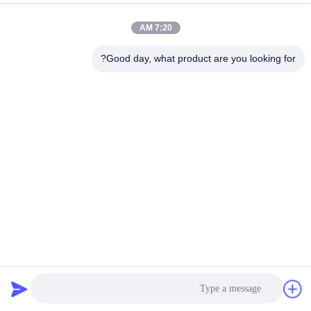
الجودة
7:20 AM
اتصل
Good day, what product are you looking for?
بنا
إرسال
أخبار
اطلب
اقتباس
خريطة
مخصص الحجم الثقيلة البوليستر الأشرطة حزام قابل للتعديل
الموقع
تستخدم لتحديد
حزام من النايلون الأشرطة
2025-02-26
سياسة