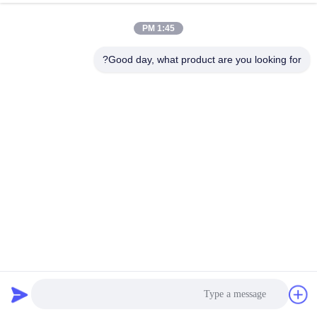
الجودة
1:45 PM
اتصل
Good day, what product are you looking for?
بنا
إرسال
أخبار
اطلب
اقتباس
خريطة
الموقع
عصا ربط قوة قوية وحلقة ربط مع دعم لاصق
لاصق لاصق وحلقة الشريط
2023-06-30
سياسة