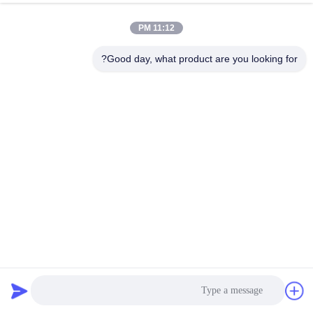
الجودة
11:12 PM
اتصل
Good day, what product are you looking for?
بنا
إرسال
أخبار
اطلب
اقتباس
خريطة
ربطة عنق ناعمة قابلة لإعادة الاستخدام ، ملصق مقاوم للماء 180
الموقع
* 15 مليمتر
ربط وحلقة الكابل التعادل
2025-03-29
سياسة