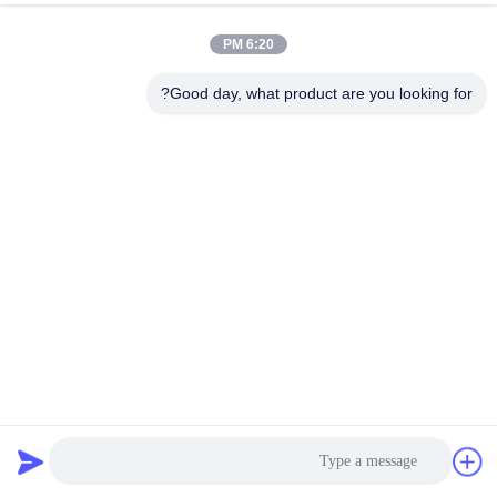
الجودة
6:20 PM
اتصل
Good day, what product are you looking for?
بنا
إرسال
أخبار
اطلب
اقتباس
خريطة
150 مم طول T شكل هوك حلقة كابل التعادل الذاتي لاصق كابل
الموقع
التفاف
ربط وحلقة الكابل التعادل
2025-03-29
سياسة