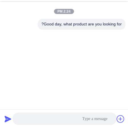
الجودة
2:24 PM
اتصل
Good day, what product are you looking for?
بنا
إرسال
أخبار
اطلب
اقتباس
خريطة
أزرق مخصص لاصق مدعوم هوك وحلقة الشريط 100 ٪ مادة
الموقع
النايلون
ربط وحلقة الشريط
2025-03-22
سياسة