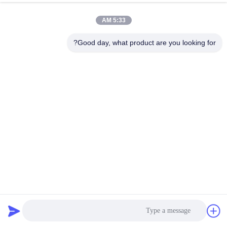
الجودة
5:33 AM
اتصل
Good day, what product are you looking for?
بنا
إرسال
أخبار
اطلب
اقتباس
خريطة
الموقع
خيط بوليستر متعدد الألوان 38 مم على شريط لاصق وحلقة
ربط وحلقة الشريط
2025-03-22
سياسة