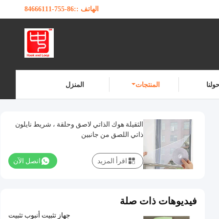
الهاتف ::
86-755-84666111
ولنا
المنتجات
المنزل
الثقيلة هوك الذاتي لاصق وحلقة ، شريط نايلون
ذاتي اللصق من جانبين
اقرأ المزيد
اتصل الآن
فيديوهات ذات صلة
جهاز تثبيت أنبوب تثبيت