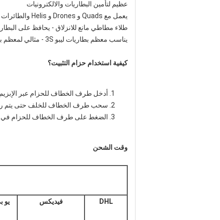
عظيم لتأمين البطاريات والالكترونيات
يعمل مع Quads و Drones و Helis والطائرات والسيارات
طلاء مطاطي مانع للانزلاق - يحافظ على البطار
يناسب معظم بطاريات ليبو 3S - مثالي لمعظم بطاريات المتسابق 250 مم FPV
كيفية استخدام حزام التثبيت؟
أدخل طرف الخطاف للحزام عبر الإبزي
سحب طرف الخطاف للخلف حتى يتم ربط 
الضغط على طرف الخطاف للحزام في 
وقت الشحن
DHL
فيديكس
يو 