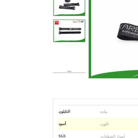
مادة:
النايلون
اللون:
أسود
إصدار الشهادات:
SGS