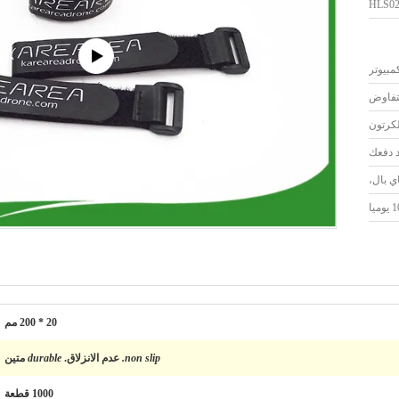
HLS0
لتفاوض
لكرتون
اي بال،
20 * 200 مم
non slip.
عدم الانزلاق.
durable
متين
1000 قطعة