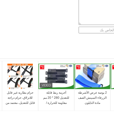
2 بوصة عرض الأشرطة
أحزمة ربط قابلة
حزام بطارية غير قابل
الزرقاء السينش الصف
للتعديل 280 * 20 مم
للانزلاق، حزام دراجة
مادة النايلون
مقاومة للحرارة /
قابل للتعديل، معتمد من
البرودة
SGS، ملحقات دراجات
لسهولة النقل