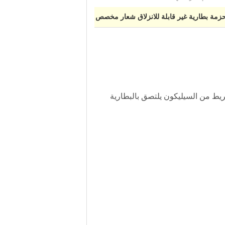
زمة بطارية غير قابلة للانزلاق شعار مخصص
زمة البطارية غير القابلة للانزلاق من ReadyMadeRC!تحتوي على شريط من السيليكون يلتصق بالبطارية