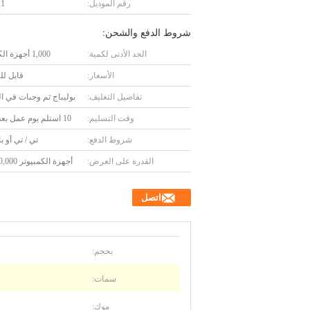
رقم الموديل:
21
شروط الدفع والشحن:
الحد الأدنى لكمية:
1,000 أجهزة الكمبيوتر
الأسعار:
قابل ل
تفاصيل التغليف:
بوليباج ثم وجبات في ا
وقت التسليم:
10 استلم يوم عمل بعد دفعك
شروط الدفع:
تي / تي أو ب
القدرة على العرض:
أجهزة الكمبيوتر 10,000 يوميا
اتصل
بحجم:
سمات:
موك: