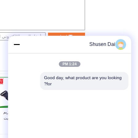
اتصل
Shusen Dai
1:24 PM
Good day, what product are you looking 
for?
عصا على هوك وحلقة
مشابك ملونة بإبزيم
الأشرطة ذاتية اللصق
فليب ، أمتعة تثبيت
جهين إضافي المتانة
لاصقة