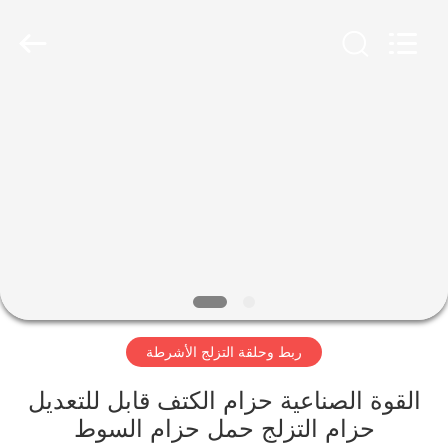
Zhongda
Hook
&
Loop
Co.,
Ltd.
All
Rights
المنزل
Reserved.
المنتجات
حولنا
جولة
في
ربط وحلقة التزلج الأشرطة
المصنع
القوة الصناعية حزام الكتف قابل للتعديل
مراقبة
حزام التزلج حمل حزام السوط