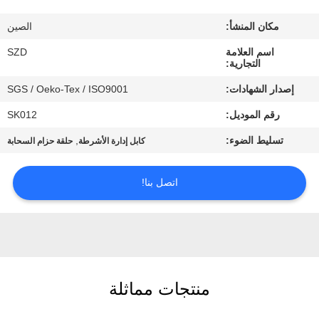
الجودة
مكان المنشأ:
الصين
اتصل
اسم العلامة
SZD
التجارية:
بنا
إصدار الشهادات:
SGS / Oeko-Tex / ISO9001
رقم الموديل:
SK012
أخبار
تسليط الضوء:
,
كابل إدارة الأشرطة
حلقة حزام السحابة
اطلب
اتصل بنا!
اقتباس
خريطة
الموقع
منتجات مماثلة
سياسة