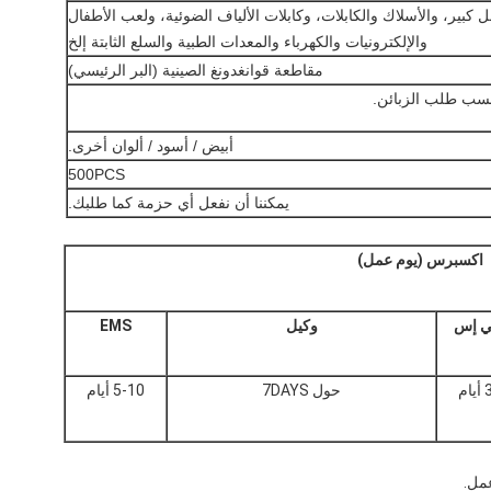
ل كبير، والأسلاك والكابلات، وكابلات الألياف الضوئية، ولعب الأطفال
والإلكترونيات والكهرباء والمعدات الطبية والسلع الثابتة إلخ
مقاطعة قوانغدونغ الصينية (البر الرئيسي)
سب طلب الزبائن.
أبيض / أسود / ألوان أخرى.
500PCS
يمكننا أن نفعل أي حزمة كما طلبك.
اكسبرس (يوم عمل)
بي إس
وكيل
EMS
ام
حول 7DAYS
5-10 أيام