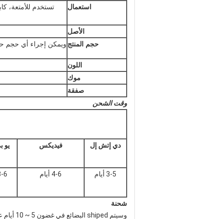
استعمال
تستخدم للأمتعة، كاب
الأصل
حجم المنتج
ويمكن إجراء أي حجم ح
اللون
موك
صفقة
وقت الشحن
دي إتش إل
فيديكس
يو 
3-5 أيام
4-6 أيام
3-6 أي
شحنة
وسيتم shiped البضائع في غضون 5 ~ 10 أيام عمل.