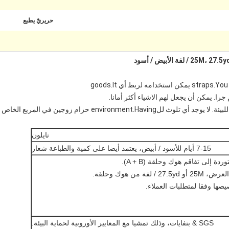
حريريّ يطبع
را. يمكن أن يجعل لهم الاشياء أكثر أمانا.
انها مصنوعة من النايلون 100٪. انها حقا صديقة للبيئة. لا يوجد أي تل
نايلون
7-15 أيام للأسود / أبيض، يعتمد أيضا على كمية والطباعة شعار
SGS & بنفايات، وذلك تمشيا مع المعايير الأوروبية لحماية البيئة.