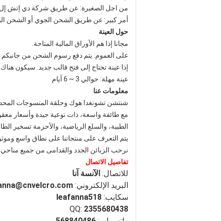
من اجل الصغيرة: عن طريق شركة دي إتش إل، 
أمر كبير: عن طريق الشحن الجوي أو الشحن ال
حول العينة
مجانا إذا هم الأوراق المالية المتاحة.
على العموم. يتم دفع رسوم الشحن من جانبكم
إذا عينة تحتاج إلى فتح قالب جديد. سيكون هناك
عينة مهلة: حوالي 3 ~ 6 أيام
معلومات عنا
شنتشن تشونغدا هوك وحلقة المنسوجات المحد
مع طائفة واسعة، ذات نوعية جيدة وأسعار معقولة
الطبية، والسلع الرياضية، والأحزمة تسخير الطا
يتم التعرف على منتجاتنا على نطاق واسع وموثو
نرحب الزبائن الجدد والقدامى من جميع مناحي ال
تفاصيل الاتصال
للاتصال:
الآنسة آنا
البريد الإلكتروني:
anna@cnvelcro.com
سكايب:
leafanna518
QQ:
2355680438
واتس اب:
568840486