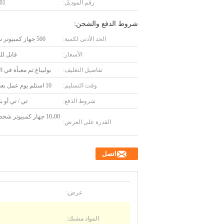
رقم الموديل:
01
شروط الدفع والشحن:
الحد الأدنى لكمية:
500 جهاز كمبيوتر شخصى
الأسعار:
قابل ل
تفاصيل التغليف:
بوليباغ ثم معبأة في ا
وقت التسليم:
10 استلم يوم عمل بعد دفعك
شروط الدفع:
تي / تي أو ب
10،00 جهاز كمبيوتر 
القدرة على العرض:
اتصل
عرض:
المواد مشبك: