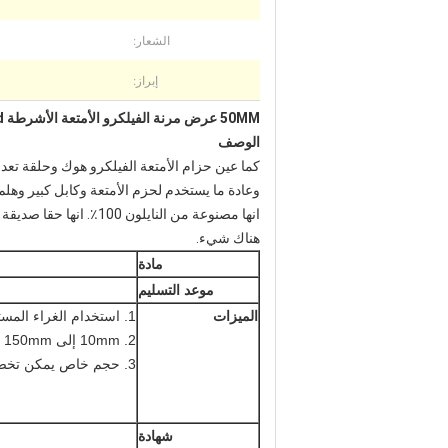
الشعار:
إبراز:
50MM عرض مرنة الفيلكرو الأمتعة الأشرطة 25M، 27.5yd / لفة الأبيض / أسود
الوصف
كما عين حزام الأمتعة الفيلكرو هوك وحلقة تعد straps.You يمكن استخدامه لربط أي goods.It
وعادة ما يستخدم لحزم الأمتعة وكابل كبير وهلم ج
هناك شيء.
مادة
موعد التسليم
الميزات
1. استخدام الغراء المستوردة إلى تفاقم هوك وحلقة (A + B).
2. 10mm إلى 150mm العرض، 25M أو 27.5yd / لفة من هوك وحلقة.
3. حجم خاص يمكن تخصيصها وفقا لمتطلبات العملاء.
شهادة