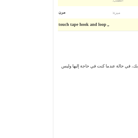
الطّلب:
ميزة:
مرن
touch tape hook and loop
,
,
وث للenvironment.Having حزام زوجين في المربع الخاص بك، في حالة عندما كنت في حاجة إليها وليس