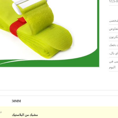
VLS-0
لتفاوض
لكرتون
اي بال،
شخصى في
اليوم
50MM
عل
مشبك من البلاستيك