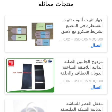
منتجات مماثلة
الخصوصية
جهاز تثبيت أنبوب تثبيت
القسطرة في المصنع
بشريط فيلكرو مع لاصق
خلفي
USD 0.02 ~ USD 0.05 MOQ:500 قطعة
اتصال
مزدوج الجانبين الصلبة
الذاتية اللاصقة الساخنة
الذوبان الخطاف والحلقة
المرنة لمراقبة اللياقة
USD 0.06 ~ USD 0.15 MOQ:500 قطعة
البدنية والأدوات الطبية
اتصال
القابلة للارتداء
مقفل الفطر للشاشة
الذبابية الشبكة الملتصقة