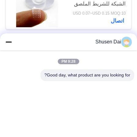
الشبكة للشريط الملصق
للنوافذ
USD 0.07~USD 0.15 MOQ:10
اتصال
Shusen Dai
فئات شعبية
جميع
9:28 PM
ربط وحلقة الشريط
هوك وحلقة بلاستيكية
Good day, what product are you looking for?
لاصق لاصق وحلقة
هوك مخصص وبقع
الشريط
حلقة
ربط وحلقة الكابل
ربط وحلقة الأشرطة
التعادل
ربط وحلقة التزلج
ربط مزدوج من جانب