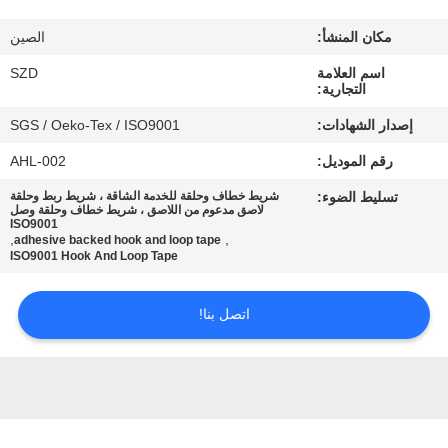
الجودة
مكان المنشأ:
الصين
اتصل
اسم العلامة
SZD
التجارية:
بنا
إصدار الشهادات:
SGS / Oeko-Tex / ISO9001
رقم الموديل:
AHL-002
أخبار
تسليط الضوء:
شريط خطاف وحلقة للخدمة الشاقة ، شريط ربط وحلقة
لاصق مدعوم من اللاصق ، شريط خطاف وحلقة وصل
ISO9001
اطلب
,
,
adhesive backed hook and loop tape
ISO9001 Hook And Loop Tape
اقتباس
اتصل بنا!
خريطة
الموقع
سياسة