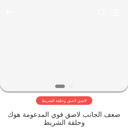
Zhongda
Hook
&
Loop
Co.,
Ltd.
All
Rights
المنزل
Reserved.
المنتجات
حولنا
جولة
في
لاصق لاصق وحلقة الشريط
المصنع
ضعف الجانب لاصق قوي المدعومة هوك
مراقبة
وحلقة الشريط