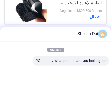
القابلة لإعادة الاستخدام
مع خيارات OEM مقبولة
Negotiation MOQ:500 Meters
مناسبة لتطبيقات صناعية
اتصال
مختلفة
Shusen Dai
فئات شعبية
جميع
4:03 AM
ربط وحلقة الشريط
هوك وحلقة بلاستيكية
Good day, what product are you looking for?
لاصق لاصق وحلقة
هوك مخصص وبقع
الشريط
حلقة
ربط وحلقة الكابل
ربط وحلقة الأشرطة
التعادل
ربط وحلقة التزلج
ربط مزدوج من جانب