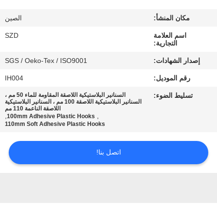
الجودة
مكان المنشأ:
الصين
اتصل
اسم العلامة
SZD
التجارية:
بنا
إصدار الشهادات:
SGS / Oeko-Tex / ISO9001
رقم الموديل:
IH004
أخبار
تسليط الضوء:
السنانير البلاستيكية اللاصقة المقاومة للماء 50 مم ،
السنانير البلاستيكية اللاصقة 100 مم ، السنانير البلاستيكية
اللاصقة الناعمة 110 مم
اطلب
,
,
100mm Adhesive Plastic Hooks
110mm Soft Adhesive Plastic Hooks
اقتباس
اتصل بنا!
خريطة
الموقع
سياسة