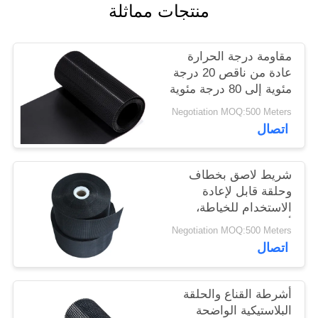
منتجات مماثلة
الخصوصية
مقاومة درجة الحرارة
عادة من ناقص 20 درجة
مئوية إلى 80 درجة مئوية
خطاف وحلقة بلاستيكية
Negotiation MOQ:500 Meters
مقاس مخصص OEM
اتصال
مقبول شريط لاصق قوي
شريط لاصق بخطاف
وحلقة قابل لإعادة
الاستخدام للخياطة،
أشرطة متينة مثالية
Negotiation MOQ:500 Meters
لتثبيت الأشياء، إدارة
اتصال
الكابلات، والاستخدام
الصناعي
أشرطة القناع والحلقة
البلاستيكية الواضحة