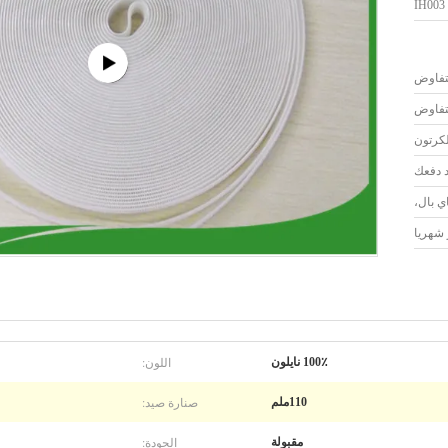
IH003
لتفاوض
لتفاوض
لكرتون
اي بال،
اللون:
100٪ نايلون
صنارة صيد:
110ملم
الجودة:
مقبولة