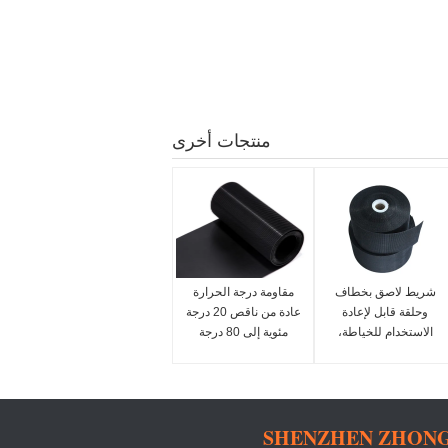
منتجات أخرى
شريط لاصق بخطاف
مقاومة درجة الحرارة
وحلقة قابل لإعادة
عادة من ناقص 20 درجة
الاستخدام للخياطة،
مئوية إلى 80 درجة
أشرطة متينة مثالية
مئوية خطاف وحلقة
لتثبيت الأشياء، إدارة
بلاستيكية مقاس
الكابلات، والاستخدام
مخصص OEM مقبول
الصناعي
شريط لاصق قوي
SHENZHEN ZHONG