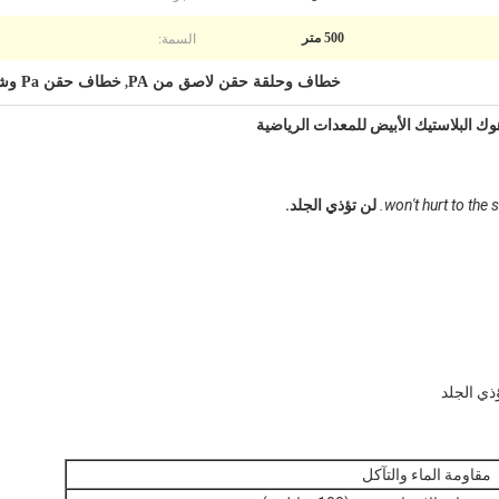
السمة:
500 متر
خطاف وحلقة حقن لاصق من PA
خطاف حقن Pa وشريط حلقة
,
وك البلاستيك الأبيض للمعدات الرياضية
won't hurt to the s
لن تؤذي الجلد.
ذي الجلد
مقاومة الماء والتآكل