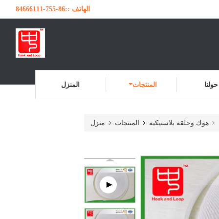
الهاتف ::
86-755-84666111
حولنا
المنتجات
المنزل
هوك وحلقة بلاستيكية
المنتجات
منزل