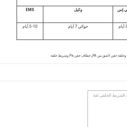
بي إس
وكيل
EMS
ام
حوالي 7 أيام
5-10 أيام
,
حلقة حقن لاصق من PA
خطاف حقن Pa وشريط حلقة