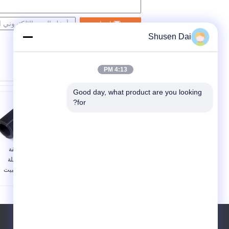
اتصل
Shusen Dai
4:13 PM
Good day, what product are you looking 
for?
25 أو 50 ياردة لكل لفة
خياطة على حلقة
خطاف بلاستيكي و حلقة
الخطاف الموصلة
قابلة لإعادة الاستخدام
المقبولة مواد التثبيت
قوة الشد المتوسطة
القوية المصممة
مناسبة نظام الإغلاق
للإلكترونيات القابلة
الخفيف المتوسط
للارتداء والأنسجة الذكية
الهاتف ::
86-755-84666111