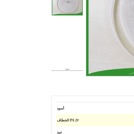
أسود
PA 2# الخطاف
جيد