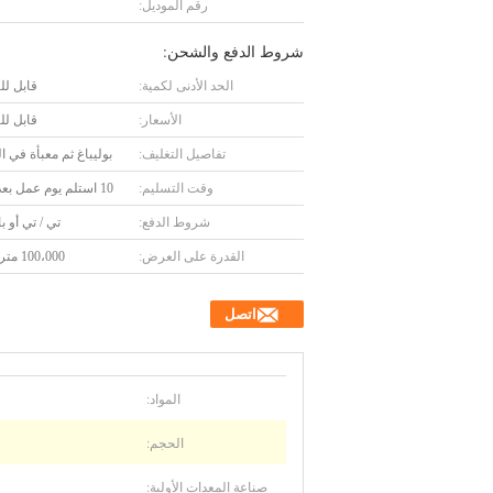
رقم الموديل:
شروط الدفع والشحن:
الحد الأدنى لكمية:
قابل ل
الأسعار:
قابل ل
تفاصيل التغليف:
بوليباغ ثم معبأة في ا
وقت التسليم:
10 استلم يوم عمل بعد دفعك
شروط الدفع:
تي / تي أو ب
القدرة على العرض:
100،000 متر شهريا
اتصل
المواد:
الحجم:
صناعة المعدات الأولية: