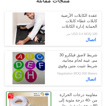
منتجات مماثلة
الخصوصية
عقدة الكابلات الأرضية
كابلات غطاء كابلات
الحماية إدارة الكابلات
فقط للسجاد المكتبية
USD 0.4 MOQ:100 متر
التجارية
اتصال
شريط لاصق فيلكرو 30
مم، عينة لحام مجانية،
شريط تثبيت متين وقوي
مناسب لتصنيع وإصلاح
Negotiation MOQ:500 Meters
المنسوجات
اتصال
مقاومة درجات الحرارة
من -40 درجة مئوية إلى
80 درجة مئوية شريط