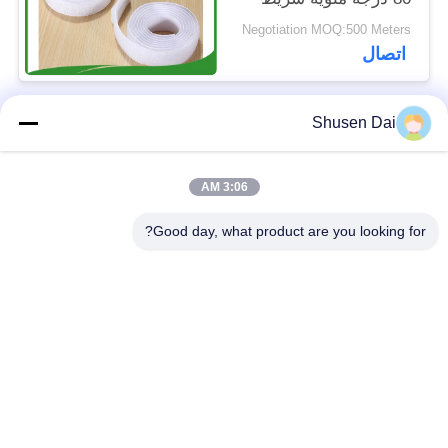
الخطاف في العرض
Negotiation MOQ:500 Meters
10mm إلى 50mm مثالية
اتصال
للاستخدامات المتعددة
Shusen Dai
فئات شعبية
جميع
3:06 AM
ربط وحلقة الشريط
هوك وحلقة بلاستيكية
Good day, what product are you looking for?
لاصق لاصق وحلقة
هوك مخصص وبقع
الشريط
حلقة
ربط وحلقة الكابل
ربط وحلقة الأشرطة
التعادل
ربط وحلقة التزلج
ربط مزدوج من جانب