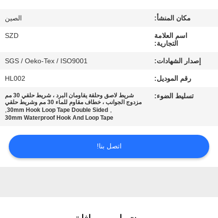
الجودة
مكان المنشأ:
الصين
اتصل
اسم العلامة
SZD
التجارية:
بنا
إصدار الشهادات:
SGS / Oeko-Tex / ISO9001
رقم الموديل:
HL002
أخبار
تسليط الضوء:
شريط لاصق وحلقة يقاومان البرد ، شريط حلقي 30 مم
مزدوج الجوانب ، خطاف مقاوم للماء 30 مم وشريط حلقي
,
,
30mm Hook Loop Tape Double Sided
اطلب
30mm Waterproof Hook And Loop Tape
اقتباس
اتصل بنا!
خريطة
الموقع
سياسة