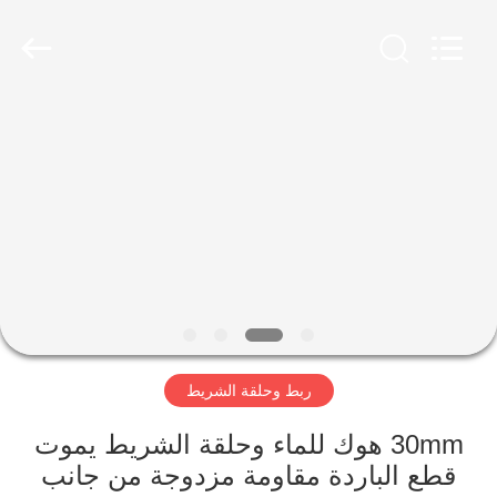
Zhongda
Hook
&
Loop
Co.,
Ltd.
All
Rights
المنزل
Reserved.
المنتجات
حولنا
جولة
في
ربط وحلقة الشريط
المصنع
30mm هوك للماء وحلقة الشريط يموت
مراقبة
قطع الباردة مقاومة مزدوجة من جانب