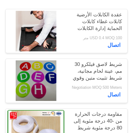
الخصوصية
عقدة الكابلات الأرضية
كابلات غطاء كابلات
الحماية إدارة الكابلات
فقط للسجاد المكتبية
USD 0.4 MOQ:100 متر
التجارية
اتصال
شريط لاصق فيلكرو 30
مم، عينة لحام مجانية،
شريط تثبيت متين وقوي
مناسب لتصنيع وإصلاح
Negotiation MOQ:500 Meters
المنسوجات
اتصال
مقاومة درجات الحرارة
من -40 درجة مئوية إلى
80 درجة مئوية شريط