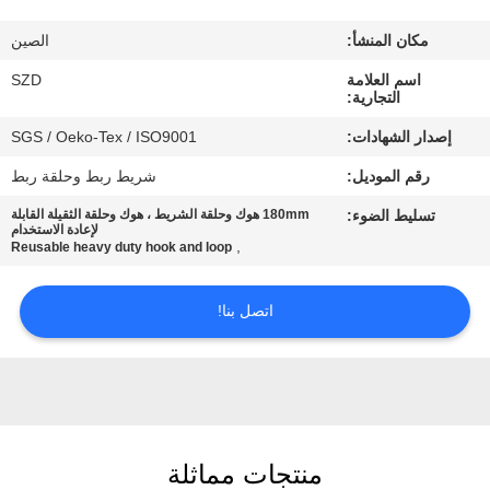
الجودة
مكان المنشأ:
الصين
اتصل
اسم العلامة
SZD
التجارية:
بنا
إصدار الشهادات:
SGS / Oeko-Tex / ISO9001
رقم الموديل:
شريط ربط وحلقة ربط
أخبار
تسليط الضوء:
180mm هوك وحلقة الشريط ، هوك وحلقة الثقيلة القابلة
لإعادة الاستخدام
,
Reusable heavy duty hook and loop
اطلب
اقتباس
اتصل بنا!
خريطة
الموقع
منتجات مماثلة
سياسة