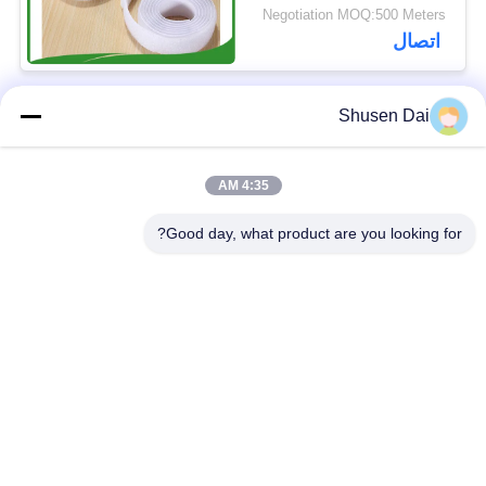
الخطاف في العرض
Negotiation MOQ:500 Meters
10mm إلى 50mm مثالية
اتصال
للاستخدامات المتعددة
Shusen Dai
فئات شعبية
جميع
4:35 AM
ربط وحلقة الشريط
هوك وحلقة بلاستيكية
Good day, what product are you looking for?
لاصق لاصق وحلقة
هوك مخصص وبقع
الشريط
حلقة
ربط وحلقة الكابل
ربط وحلقة الأشرطة
التعادل
ربط وحلقة التزلج
ربط مزدوج من جانب
الأشرطة
ولفة لفة