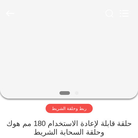
Zhongda
Hook
&
Loop
Co.,
Ltd.
All
Rights
المنزل
Reserved.
المنتجات
حولنا
جولة
في
ربط وحلقة الشريط
المصنع
حلقة قابلة لإعادة الاستخدام 180 مم هوك
مراقبة
وحلقة السحابة الشريط