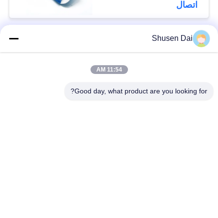
اتصال
Shusen Dai
فئات شعبية
جميع
11:54 AM
ربط وحلقة الشريط
هوك وحلقة بلاستيكية
Good day, what product are you looking for?
لاصق لاصق وحلقة
هوك مخصص وبقع
الشريط
حلقة
ربط وحلقة الكابل
ربط وحلقة الأشرطة
التعادل
ربط وحلقة التزلج
ربط مزدوج من جانب
الأشرطة
ولفة لفة