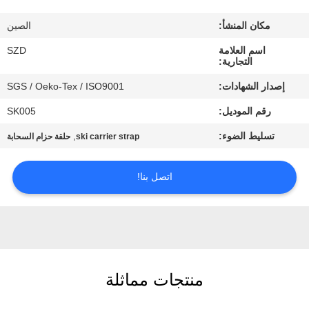
الجودة
مكان المنشأ:
الصين
اتصل
اسم العلامة
SZD
التجارية:
بنا
إصدار الشهادات:
SGS / Oeko-Tex / ISO9001
رقم الموديل:
SK005
أخبار
تسليط الضوء:
,
ski carrier strap
حلقة حزام السحابة
اطلب
اتصل بنا!
اقتباس
خريطة
الموقع
منتجات مماثلة
سياسة