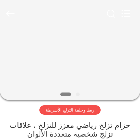
Zhongda
Hook
&
Loop
Co.,
Ltd.
All
Rights
المنزل
Reserved.
المنتجات
حولنا
جولة
في
ربط وحلقة التزلج الأشرطة
المصنع
حزام تزلج رياضي معزز للتزلج ، علاقات
مراقبة
تزلج شخصية متعددة الألوان