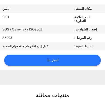
الجودة
مكان المنشأ:
الصين
اتصل
اسم العلامة
SZD
التجارية:
بنا
إصدار الشهادات:
SGS / Oeko-Tex / ISO9001
رقم الموديل:
SK003
أخبار
تسليط الضوء:
,
كابل إدارة الأشرطة
حلقة حزام السحابة
اطلب
اتصل بنا!
اقتباس
خريطة
الموقع
منتجات مماثلة
سياسة