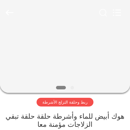
Zhongda
Hook
&
Loop
Co.,
Ltd.
All
Rights
المنزل
Reserved.
المنتجات
حولنا
جولة
في
ربط وحلقة التزلج الأشرطة
المصنع
هوك أبيض للماء وأشرطة حلقة حلقة تبقي
مراقبة
الزلاجات مؤمنة معا