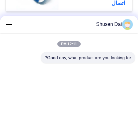
اتصال
Shusen Dai
فئات شعبية
جميع
12:11 PM
ربط وحلقة الشريط
هوك وحلقة بلاستيكية
Good day, what product are you looking for?
لاصق لاصق وحلقة
هوك مخصص وبقع
الشريط
حلقة
ربط وحلقة الكابل
ربط وحلقة الأشرطة
التعادل
ربط وحلقة التزلج
ربط مزدوج من جانب
الأشرطة
ولفة لفة