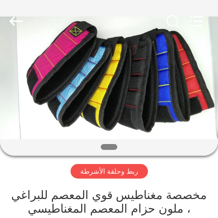
Zhongda
Hook
&
Loop
Co.,
Ltd.
All
Rights
المنزل
Reserved.
المنتجات
حولنا
جولة
في
ربط وحلقة الأشرطة
المصنع
مخصصة مغناطيس قوي المعصم للبراغي
مراقبة
، ملون حزام المعصم المغناطيسي