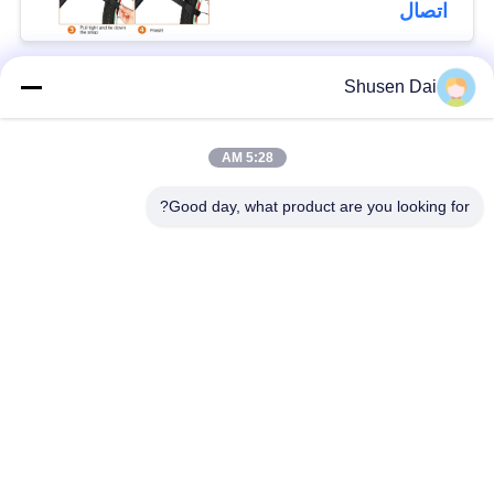
الدراجات بشكل مريح
اتصال
Shusen Dai
فئات شعبية
جميع
5:28 AM
ربط وحلقة الشريط
هوك وحلقة بلاستيكية
Good day, what product are you looking for?
لاصق لاصق وحلقة
هوك مخصص وبقع
الشريط
حلقة
ربط وحلقة الكابل
ربط وحلقة الأشرطة
التعادل
ربط وحلقة التزلج
ربط مزدوج من جانب
الأشرطة
ولفة لفة