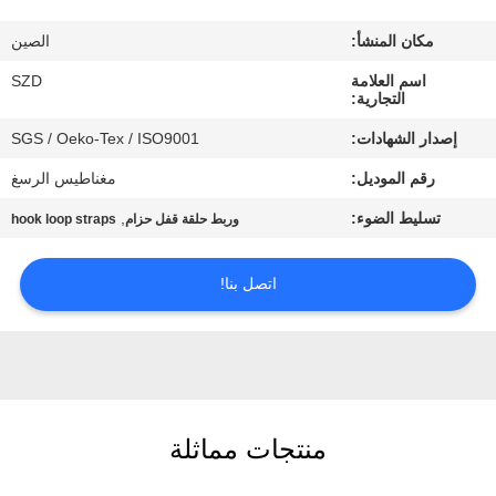
الجودة
مكان المنشأ:
الصين
اتصل
اسم العلامة
SZD
التجارية:
بنا
إصدار الشهادات:
SGS / Oeko-Tex / ISO9001
رقم الموديل:
مغناطيس الرسغ
أخبار
تسليط الضوء:
,
وربط حلقة قفل حزام
hook loop straps
اطلب
اتصل بنا!
اقتباس
خريطة
الموقع
منتجات مماثلة
سياسة