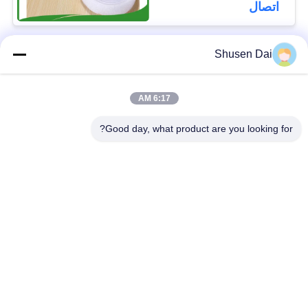
10mm إلى 50mm مثالية
اتصال
للاستخدامات المتعددة
Shusen Dai
فئات شعبية
جميع
6:17 AM
ربط وحلقة الشريط
هوك وحلقة بلاستيكية
Good day, what product are you looking for?
لاصق لاصق وحلقة
هوك مخصص وبقع
الشريط
حلقة
ربط وحلقة الكابل
ربط وحلقة الأشرطة
التعادل
ربط وحلقة التزلج
ربط مزدوج من جانب
الأشرطة
ولفة لفة