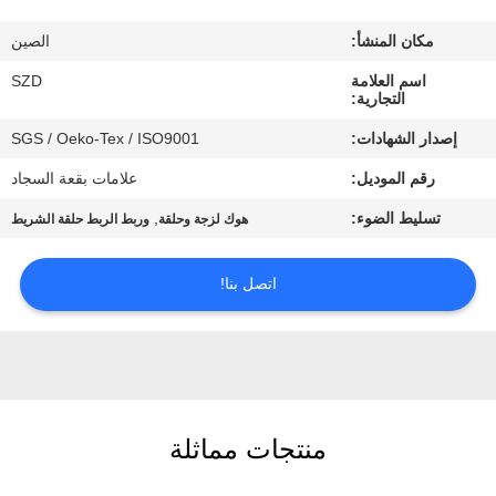
الجودة
مكان المنشأ:
الصين
اتصل
اسم العلامة
SZD
التجارية:
بنا
إصدار الشهادات:
SGS / Oeko-Tex / ISO9001
رقم الموديل:
علامات بقعة السجاد
أخبار
تسليط الضوء:
,
هوك لزجة وحلقة
وربط الربط حلقة الشريط
اطلب
اتصل بنا!
اقتباس
خريطة
الموقع
منتجات مماثلة
سياسة