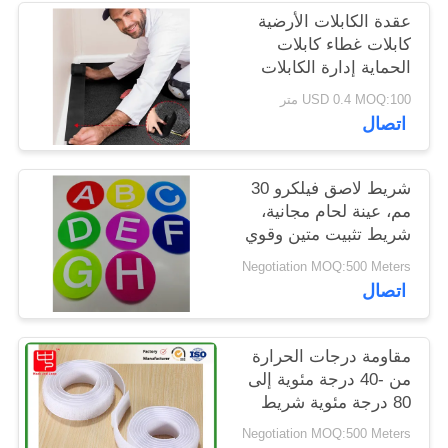
الخصوصية
عقدة الكابلات الأرضية
كابلات غطاء كابلات
الحماية إدارة الكابلات
فقط للسجاد المكتبية
USD 0.4 MOQ:100 متر
التجارية
اتصال
شريط لاصق فيلكرو 30
مم، عينة لحام مجانية،
شريط تثبيت متين وقوي
مناسب لتصنيع وإصلاح
Negotiation MOQ:500 Meters
المنسوجات
اتصال
مقاومة درجات الحرارة
من -40 درجة مئوية إلى
80 درجة مئوية شريط
الخطاف في العرض
Negotiation MOQ:500 Meters