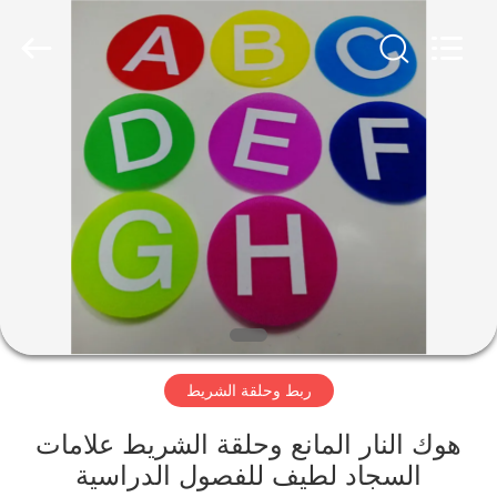
Zhongda
Hook
&
Loop
Co.,
Ltd.
All
Rights
المنزل
Reserved.
المنتجات
حولنا
جولة
في
ربط وحلقة الشريط
المصنع
هوك النار المانع وحلقة الشريط علامات
مراقبة
السجاد لطيف للفصول الدراسية