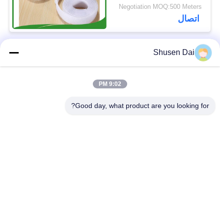
الخطاف في العرض
Negotiation MOQ:500 Meters
10mm إلى 50mm مثالية
اتصال
للاستخدامات المتعددة
Shusen Dai
فئات شعبية
جميع
9:02 PM
ربط وحلقة الشريط
هوك وحلقة بلاستيكية
Good day, what product are you looking for?
لاصق لاصق وحلقة
هوك مخصص وبقع
الشريط
حلقة
ربط وحلقة الكابل
ربط وحلقة الأشرطة
التعادل
ربط وحلقة التزلج
ربط مزدوج من جانب
الأشرطة
ولفة لفة