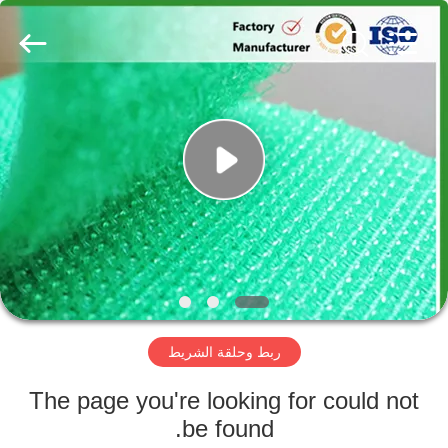
Zhongda
Hook
&
Loop
Co.,
Ltd.
All
Rights
المنزل
Reserved.
المنتجات
حولنا
جولة
في
ربط وحلقة الشريط
المصنع
The page you're looking for could not
مراقبة
be found.