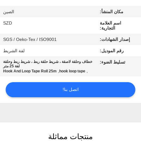
الجودة
مكان المنشأ:
الصين
اتصل
اسم العلامة
SZD
التجارية:
بنا
إصدار الشهادات:
SGS / Oeko-Tex / ISO9001
رقم الموديل:
لفة الشريط
أخبار
تسليط الضوء:
خطاف وحلقة لاصقة ، شريط حلقة ربط ، شريط ربط وحلقة
لفة 25 متر
,
,
Hook And Loop Tape Roll 25m
hook loop tape
اطلب
اقتباس
اتصل بنا!
خريطة
الموقع
منتجات مماثلة
سياسة