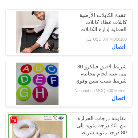
الخصوصية
عقدة الكابلات الأرضية
كابلات غطاء كابلات
الحماية إدارة الكابلات
فقط للسجاد المكتبية
USD 0.4 MOQ:100 متر
التجارية
اتصال
شريط لاصق فيلكرو 30
مم، عينة لحام مجانية،
شريط تثبيت متين وقوي
مناسب لتصنيع وإصلاح
Negotiation MOQ:500 Meters
المنسوجات
اتصال
مقاومة درجات الحرارة
من -40 درجة مئوية إلى
80 درجة مئوية شريط