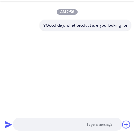
الجودة
7:56 AM
اتصل
Good day, what product are you looking for?
بنا
إرسال
أخبار
اطلب
اقتباس
خريطة
الموقع
لاصقة بيضاء على هوك وحلقة الشريط ذاتية اللصق
لاصق لاصق وحلقة الشريط
2025-03-22
سياسة